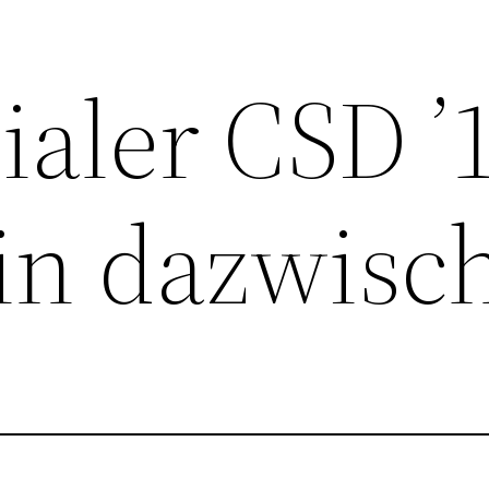
aler CSD ’
in dazwisc