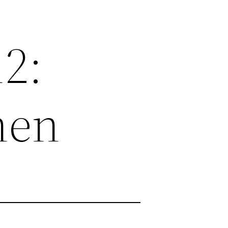
12:
hen