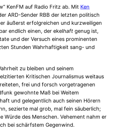
w“ KenFM auf Radio Fritz ab. Mit
Ken
er ARD-Sender RBB der letzten politisch
r äußerst erfolgreichen und kurzweiligen
ar endlich einen, der ekel
haft
genug ist,
ate und der Versuch eines prominenten
tzten Stunden Wahrhaftigkeit sang- und
Wahrheit zu bleiben und seinem
zitierten Kritischen Journalismus weitaus
reiteten, frei und forsch vorgetragenen
Rundfunk gewohnte Maß bei Weitem
chaft und gelegentlich auch seinen Hörern
, sezierte mal grob, mal fein säuberlich;
r die Würde des Menschen. Vehement nahm er
noch bei schärfstem Gegenwind.