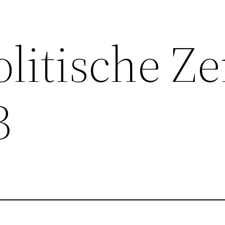
olitische Z
B