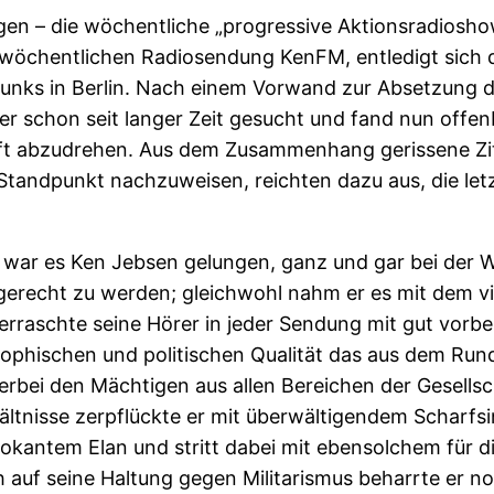
en – die wöchentliche „progressive Aktionsradiosho
wöchentlichen Radiosendung KenFM, entledigt sich d
nks in Berlin. Nach einem Vorwand zur Absetzung de
 schon seit langer Zeit gesucht und fand nun offenb
t abzudrehen. Aus dem Zusammenhang gerissene Zit
 Standpunkt nachzuweisen, reichten dazu aus, die le
n war es Ken Jebsen gelungen, ganz und gar bei der 
recht zu werden; gleichwohl nahm er es mit dem viel
berraschte seine Hörer in jeder Sendung mit gut vorbe
hilosophischen und politischen Qualität das aus dem 
ierbei den Mächtigen aus allen Bereichen der Gesells
ltnisse zerpflückte er mit überwältigendem Scharfsinn
ovokantem Elan und stritt dabei mit ebensolchem fü
 auf seine Haltung gegen Militarismus beharrte er 