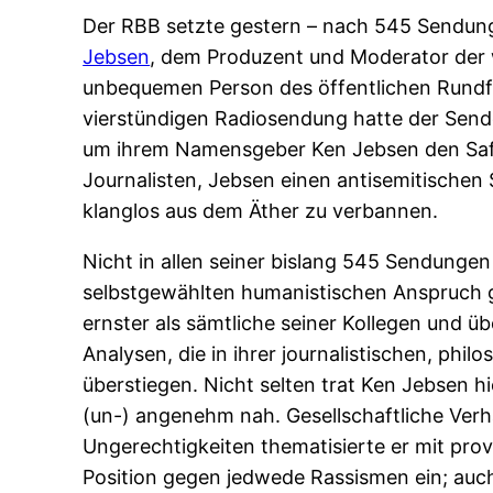
Der RBB setzte gestern – nach 545 Sendung
Jebsen
, dem Produzent und Moderator der 
unbequemen Person des öffentlichen Rundfu
vierstündigen Radiosendung hatte der Sender
um ihrem Namensgeber Ken Jebsen den Saf
Journalisten, Jebsen einen antisemitischen
klanglos aus dem Äther zu verbannen.
Nicht in allen seiner bislang 545 Sendunge
selbstgewählten humanistischen Anspruch ge
ernster als sämtliche seiner Kollegen und ü
Analysen, die in ihrer journalistischen, p
überstiegen. Nicht selten trat Ken Jebsen h
(un-) angenehm nah. Gesellschaftliche Verhä
Ungerechtigkeiten thematisierte er mit pr
Position gegen jedwede Rassismen ein; auch