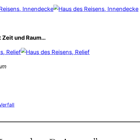
ut Zeit und Raum…
aum
erfall