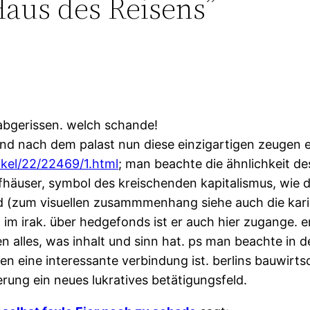
aus des Reisens”
 abgerissen. welch schande!
nd nach dem palast nun diese einzigartigen zeugen ei
ikel/22/22469/1.html
; man beachte die ähnlichkeit de
ufhäuser, symbol des kreischenden kapitalismus, wie d
d (zum visuellen zusammmenhang siehe auch die karik
 im irak. über hedgefonds ist er auch hier zugange. er
n alles, was inhalt und sinn hat. ps man beachte in d
en eine interessante verbindung ist. berlins bauwirt
rung ein neues lukratives betätigungsfeld.