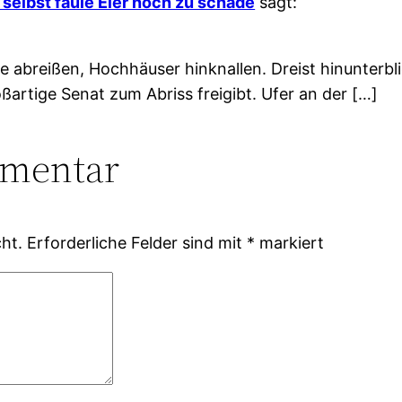
selbst faule Eier noch zu schade
sagt:
e abreißen, Hochhäuser hinknallen. Dreist hinunterb
artige Senat zum Abriss freigibt. Ufer an der […]
mmentar
ht.
Erforderliche Felder sind mit
*
markiert