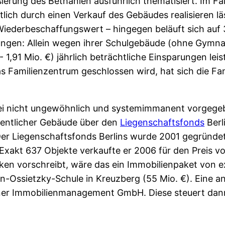
sierung des Bethanien ausführlich thematisiert. Im F
tlich durch einen Verkauf des Gebäudes realisieren lä
iederbeschaffungswert – hingegen beläuft sich auf 32
ngen: Allein wegen ihrer Schulgebäude (ohne Gymnas
 1,91 Mio. €) jährlich beträchtliche Einsparungen leis
 Familienzentrum geschlossen wird, hat sich die Fa
bei nicht ungewöhnlich und systemimmanent vorgege
fentlicher Gebäude über den
Liegenschaftsfonds
Berl
r Liegenschaftsfonds Berlins wurde 2001 gegründet
Exakt 637 Objekte verkaufte er 2006 für den Preis v
rken vorschreibt, wäre das ein Immobilienpaket von 
n-Ossietzky-Schule in Kreuzberg (55 Mio. €). Eine an
erliner Immobilienmanagement GmbH. Diese steuert dan