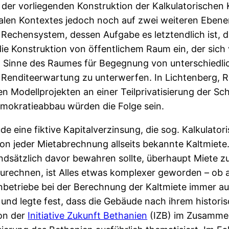
i der vorliegenden Konstruktion der Kalkulatorischen
len Kontextes jedoch noch auf zwei weiteren Ebenen: 
“ Rechensystem, dessen Aufgabe es letztendlich ist, 
 die Konstruktion von öffentlichem Raum ein, der si
im Sinne des Raumes für Begegnung von unterschiedli
er Renditeerwartung zu unterwerfen. In Lichtenberg,
 Modellprojekten an einer Teilprivatisierung der Sch
mokratieabbau würden die Folge sein.
de eine fiktive Kapitalverzinsung, die sog. Kalkulato
 von jeder Mietabrechnung allseits bekannte Kaltmiet
ndsätzlich davor bewahren sollte, überhaupt Miete z
zurechnen, ist Alles etwas komplexer geworden – ob 
ienbetriebe bei der Berechnung der Kaltmiete immer 
en und legte fest, dass die Gebäude nach ihrem histo
on der
Initiative Zukunft Bethanien
(IZB) im Zusamme