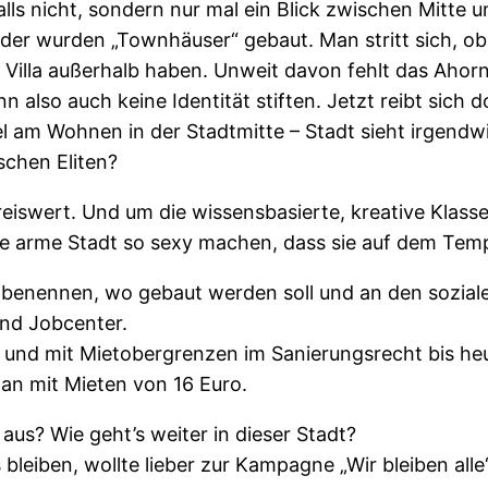
alls nicht, sondern nur mal ein Blick zwischen Mitte 
rder wurden „Townhäuser“ gebaut. Man stritt sich, o
e Villa außerhalb haben. Unweit davon fehlt das Ahorn
kann also auch keine Identität stiften. Jetzt reibt sic
am Wohnen in der Stadtmitte – Stadt sieht irgendwi
ischen Eliten?
reiswert. Und um die wissensbasierte, kreative Klass
die arme Stadt so sexy machen, dass sie auf dem Tem
e benennen, wo gebaut werden soll und an den sozi
und Jobcenter.
 und mit Mietobergrenzen im Sanierungsrecht bis heut
man mit Mieten von 16 Euro.
aus? Wie geht’s weiter in dieser Stadt?
leiben, wollte lieber zur Kampagne „Wir bleiben alle“