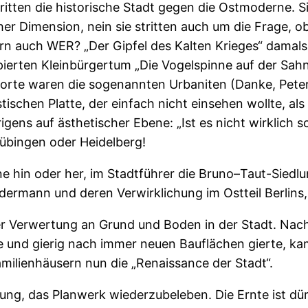
tten die historische Stadt gegen die Ostmoderne. Sie 
r Dimension, nein sie stritten auch um die Frage, o
 auch WER? „Der Gipfel des Kalten Krieges“ damals w
ipierten Kleinbürgertum „Die Vogelspinne auf der Sah
torte waren die sogenannten Urbaniten (Danke, Peter,
ischen Platte, der einfach nicht einsehen wollte, als
igens auf ästhetischer Ebene: „Ist es nicht wirklich 
übingen oder Heidelberg!
 hin oder her, im Stadtführer die Bruno–Taut-Siedlu
mann und deren Verwirklichung im Ostteil Berlins,
 der Verwertung an Grund und Boden in der Stadt. N
te und gierig nach immer neuen Bauflächen gierte, 
milienhäusern nun die „Renaissance der Stadt“.
ung, das Planwerk wiederzubeleben. Die Ernte ist dür