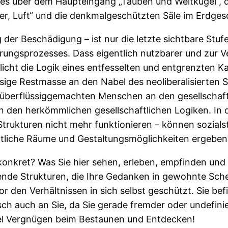
ries über dem Haupteingang „Tauben und Weltkugel“, d
er, Luft“ und die denkmalgeschützten Säle im Erdges
 der Beschädigung – ist nur die letzte sichtbare Stu
örungsprozesses. Dass eigentlich nutzbarer und zur 
licht die Logik eines entfesselten und entgrenzten K
ssige Restmasse an den Nabel des neoliberalisierten 
überflüssiggemachten Menschen an den gesellschaftl
eben den herkömmlichen gesellschaftlichen Logiken. In
Strukturen nicht mehr funktionieren – können sozial
ftliche Räume und Gestaltungsmöglichkeiten ergeben
konkret? Was Sie hier sehen, erleben, empfinden und 
rende Strukturen, die Ihre Gedanken in gewohnte Sche
r den Verhältnissen in sich selbst geschützt. Sie bef
 auch an Sie, da Sie gerade fremder oder undefinier
Viel Vergnügen beim Bestaunen und Entdecken!