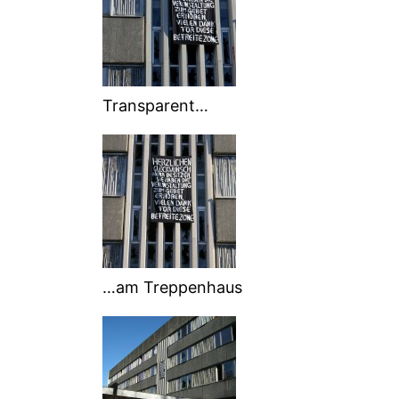
Transparent…
…am Treppenhaus